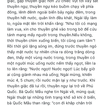
giặc, gặp thuyền giặc hơn 20 chiếc vụt tới vây sát
thuyền ngự, thuyền ngự kéo buồm chạy về phía
đông, lênh đênh ngoài biển bảy ngày đêm, trong
thuyền hết nước, quân lính đều khát, Ngài lấy làm
lo, ngửa mặt lên trời khấn rằng: "Như tôi có mạng
làm vua, xin cho thuyền ghé vào trong bờ để cứu
tánh mạng mấy người trong thuyền.Nếu không,
thời thuyền chìm xuống biển, tôi cũng cam tâm"!
Rồi thời gió lặng sóng im, đứng trước thuyền ngó
thấy mặt nước tự nhiên chia ra dòng trắng dòng
đen, thấy một vùng nước trong, trong thuyền có
một người múc uống nước nếm thấy ngọt, liền la
to lên rằng: "Nước ngọt! Nước ngọt! Lúc bấy giờ
ai cũng giành nhau mà uống; Ngài mừng, khiến
múc 4, 5 chum; rồi nước mặn lại y như trước. Khi
thuyền giặc đã lui rồi, thuyền ngự lại trở về Phú
Quốc. Bà Quốc Mẫu nghe tin Ngài về, mừng quá;
Ngài thuật lại những tình trạng khổ sở khi ở biển,
bà Quốc Mẫu than rằng: "con đi khắp chân trời