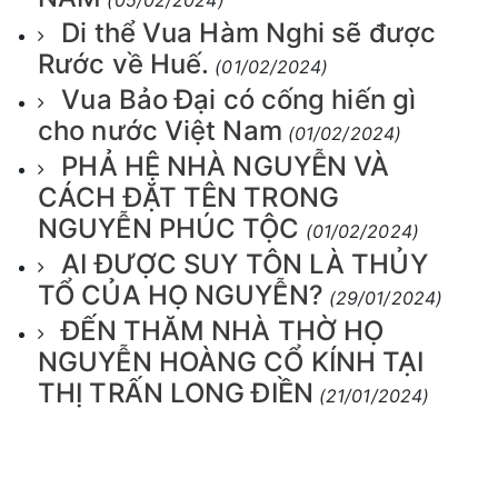
Di thể Vua Hàm Nghi sẽ được
Rước về Huế.
(01/02/2024)
Vua Bảo Đại có cống hiến gì
cho nước Việt Nam
(01/02/2024)
PHẢ HỆ NHÀ NGUYỄN VÀ
CÁCH ĐẶT TÊN TRONG
NGUYỄN PHÚC TỘC
(01/02/2024)
AI ĐƯỢC SUY TÔN LÀ THỦY
TỔ CỦA HỌ NGUYỄN?
(29/01/2024)
ĐẾN THĂM NHÀ THỜ HỌ
NGUYỄN HOÀNG CỔ KÍNH TẠI
THỊ TRẤN LONG ĐIỀN
(21/01/2024)