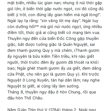
mặt biển, nhiều lúc gian nan; nhưng ở núi thời gặp
gió lớn, ở biển thời gặp nước ngọt, coi đó cũng đủ
biết ý trời, con đừng lấy gian hiểm mà ngã lòng!".
Ngài lạy tạ rằng: "xin vâng lời mẹ dạy". Ngài tuy
còn dưỡng hối** mà gió núi nước ngọt, ứng nhiều
điềm tốt, thức giả ai cũng biết có mạng làm vua.
Thuyền ngự đến cửa biển Đốc Công gặp thuyền
giặc, bắt được tướng giặc là Quán Nguyệt, sai
đem thanh gương Quy y mà chém, (Thanh gươm
ấy nguyên là bửu kiếm Tiền triều, khi nào giết
người, thời trước đêm ấy gươm đã thoát ra khỏi
bao; Ngài ghét thanh gươm ấy ưa giết, đem dâng
cửa Phật, cho nên gọi là gươm Quy y). Khi trước
Nguyệt ở Long Xuyên, tàn hại dân lắm; nay nghe
Nguyệt bị giết, ai cũng lấy làm sướng.
Tháng 8, thuyền ngự đậu ở hòn Chung, rồi qua
đậu hòn Thổ Châu.
Năm Giáp Thìn thứ V (1784) tháng 2, Ngài ngự