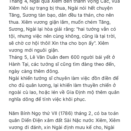
Tháng 4, Ngài qua Xiêm đến thành Vọng Các, vua
Xiêm hỏi sự trạng bị thua, Ngài nói hết chuyện
Tăng, Sương tàn bạo, dân đều ta thán, cho nên
thua. Xiêm vương giận lắm, muốn chém Tăng,
Sương, Ngài lại hòa giải rằng: "hai tướng vẫn có
tội, nhưng việc nên cùng không, cũng là tại trời,
sẽ chờ cơ hội thôi! Xin tha cho bọn ấy". Xiêm
vương mới nguôi giận.
Tháng 5, Lê Văn Duân đem 600 người bái yết ở
Hành Tại, các tướng sĩ cũng tìm đàng theo đến,
ngày càng thêm đông.
Ngài khiến tướng sĩ chuyên làm việc đồn điền để
cho đủ quân lương, lại khiến làm thuyền chiến ở
ngoài cù lao, hoặc lén về Gia Định mộ thêm quân
nghĩa dõng để tính việc khôi phục.
Năm Bính Ngọ thứ VII (1786) tháng 2, có ba toán
quân Diến Điện xâm đất Sài Nặc nước Xiêm, Xiêm
vương đi đánh, xin Ngài định mưu kế cho, Ngài