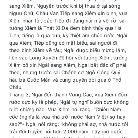
sang Xiêm. Nguyên trước khi bị thua ở tại sông
Ngưu Chữ, Châu Văn Tiếp sang Xiêm xin binh, vua
Xiêm nhận lời, bảo Tiếp đi đàng núi mà về; rồi sai
tướng Xiêm là Thát Xỉ Đa đem binh thủy qua Hà
Tiên, tiếng là qua cứu, kỳ thiệt ám chúc rước Ngài
qua Xiêm; Tiếp cũng có mật biểu, sai người đi
theo binh Xiêm về tâu; Ngài được biểu mừng lắm,
liền vào Long Xuyên để hội với tướng Xiêm, tướng
Xiêm cố xin Ngài sang Xiêm, Ngài bất đắc dĩ phải
theo, nhưng trước sai Chánh cơ Ngô Công Quý
hầu bà Quốc Mẫn và cung quyến dời qua ở Thổ
Châu.
Tháng 3, Ngài đến thành Vọng Các, vua Xiêm đón
rước cực kỳ lễ phép, Ngài tự nghĩ buồn bực không
biết chừng nào. Vua Xiêm nói rằng: "Chiêu Nam
cốc (nghĩa là vua nhà trời nước Nam Việt) sợ hay
sao?"- Ngài nói rằng: "không phải sợ, nhà nước tôi
trải đời truyền nối hơn 2.000 năm, bây giờ quốc