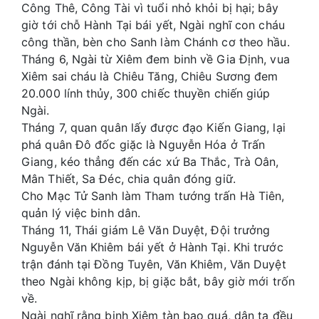
Công Thê, Công Tài vì tuổi nhỏ khỏi bị hại; bây
giờ tới chỗ Hành Tại bái yết, Ngài nghĩ con cháu
công thần, bèn cho Sanh làm Chánh cơ theo hầu.
Tháng 6, Ngài từ Xiêm đem binh về Gia Định, vua
Xiêm sai cháu là Chiêu Tăng, Chiêu Sương đem
20.000 lính thủy, 300 chiếc thuyền chiến giúp
Ngài.
Tháng 7, quan quân lấy được đạo Kiến Giang, lại
phá quân Đô đốc giặc là Nguyễn Hóa ở Trấn
Giang, kéo thẳng đến các xứ Ba Thắc, Trà Oân,
Mân Thiết, Sa Đéc, chia quân đóng giữ.
Cho Mạc Tử Sanh làm Tham tướng trấn Hà Tiên,
quản lý việc binh dân.
Tháng 11, Thái giám Lê Văn Duyệt, Đội trưởng
Nguyễn Văn Khiêm bái yết ở Hành Tại. Khi trước
trận đánh tại Đồng Tuyên, Văn Khiêm, Văn Duyệt
theo Ngài không kịp, bị giặc bắt, bây giờ mới trốn
về.
Ngài nghĩ rằng binh Xiêm tàn bạo quá, dân ta đều