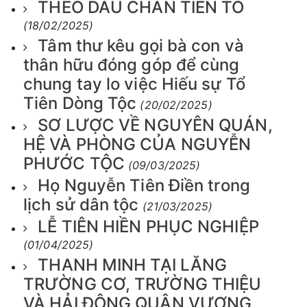
THEO DẤU CHÂN TIÊN TỔ
(18/02/2025)
Tâm thư kêu gọi bà con và
thân hữu đóng góp để cùng
chung tay lo việc Hiếu sự Tổ
Tiên Dòng Tộc
(20/02/2025)
SƠ LƯỢC VỀ NGUYÊN QUÁN,
HỆ VÀ PHÒNG CỦA NGUYỄN
PHƯỚC TỘC
(09/03/2025)
Họ Nguyễn Tiên Điền trong
lịch sử dân tộc
(21/03/2025)
LỄ TIÊN HIỀN PHỤC NGHIỆP
(01/04/2025)
THANH MINH TẠI LĂNG
TRƯỜNG CƠ, TRƯỜNG THIỆU
VÀ HẢI ĐÔNG QUẬN VƯƠNG