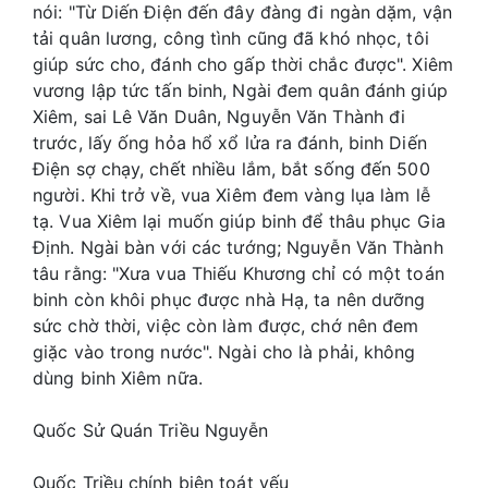
nói: "Từ Diến Điện đến đây đàng đi ngàn dặm, vận
tải quân lương, công tình cũng đã khó nhọc, tôi
giúp sức cho, đánh cho gấp thời chắc được". Xiêm
vương lập tức tấn binh, Ngài đem quân đánh giúp
Xiêm, sai Lê Văn Duân, Nguyễn Văn Thành đi
trước, lấy ống hỏa hổ xổ lửa ra đánh, binh Diến
Điện sợ chạy, chết nhiều lắm, bắt sống đến 500
người. Khi trở về, vua Xiêm đem vàng lụa làm lễ
tạ. Vua Xiêm lại muốn giúp binh để thâu phục Gia
Định. Ngài bàn với các tướng; Nguyễn Văn Thành
tâu rằng: "Xưa vua Thiếu Khương chỉ có một toán
binh còn khôi phục được nhà Hạ, ta nên dưỡng
sức chờ thời, việc còn làm được, chớ nên đem
giặc vào trong nước". Ngài cho là phải, không
dùng binh Xiêm nữa.
Quốc Sử Quán Triều Nguyễn
Quốc Triều chính biên toát yếu