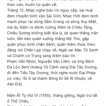
than oán, muốn lui quân về.
Tháng 12, Nhạc nghe báo tin nguy cấp, sai Huệ
đem thuyền binh vào Sài Gòn, Nhạc thời đem binh
mạnh phục tại sông Sầm Giang và sông Xuy Miệt,
mà dụ Xiêm ra đánh; tướng Xiêm là Chiêu Tăng,
Chiêu Sương không biết địa lý, lại quen thắng trận
luôn, liền kéo quân xuống thẳng Mỹ Tho, gặp
quân phục binh chặn đánh, quân Xiêm thua, theo
đàng núi Chân Lạp chạy về; Ngài sai Mạc Tử Sanh
và Chánh cơ Trung sang Xiêm báo tin.
Phạm Văn Nhơn, Nguyễn Văn Liêm, và ông Bách
Đa Lộc đem Hoàng Tử Cảnh sang Đại Tây Dương;
đi đến Tiểu Tây Dương, thời nghe nước Đại Pháp
có việc; rồi ở lại thành Bông Đi Sê Ri (thuộc về
Aán Độ).
Năm Ất Tỵ thứ VI (1785), tháng giêng, Ngài trú tất
ỏ Thổ Châu.