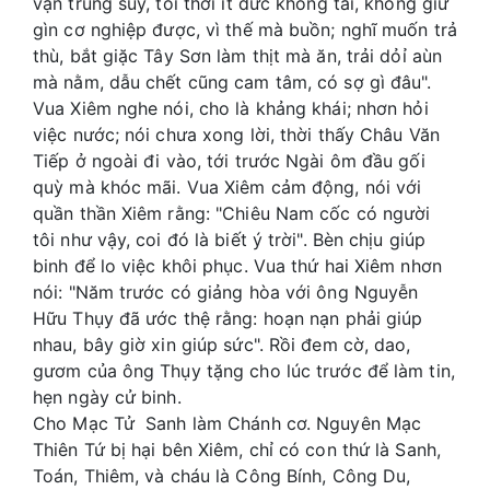
vận trung suy, tôi thời ít đức không tài, không giữ
gìn cơ nghiệp được, vì thế mà buồn; nghĩ muốn trả
thù, bắt giặc Tây Sơn làm thịt mà ăn, trải dỏỉ aùn
mà nằm, dẫu chết cũng cam tâm, có sợ gì đâu".
Vua Xiêm nghe nói, cho là khảng khái; nhơn hỏi
việc nước; nói chưa xong lời, thời thấy Châu Văn
Tiếp ở ngoài đi vào, tới trước Ngài ôm đầu gối
quỳ mà khóc mãi. Vua Xiêm cảm động, nói với
quần thần Xiêm rằng: "Chiêu Nam cốc có người
tôi như vậy, coi đó là biết ý trời". Bèn chịu giúp
binh để lo việc khôi phục. Vua thứ hai Xiêm nhơn
nói: "Năm trước có giảng hòa với ông Nguyễn
Hữu Thụy đã ước thệ rằng: hoạn nạn phải giúp
nhau, bây giờ xin giúp sức". Rồi đem cờ, dao,
gươm của ông Thụy tặng cho lúc trước để làm tin,
hẹn ngày cử binh.
Cho Mạc Tử Sanh làm Chánh cơ. Nguyên Mạc
Thiên Tứ bị hại bên Xiêm, chỉ có con thứ là Sanh,
Toán, Thiêm, và cháu là Công Bính, Công Du,