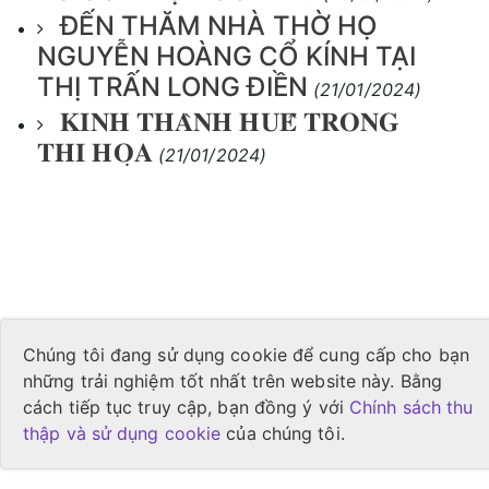
ĐẾN THĂM NHÀ THỜ HỌ
NGUYỄN HOÀNG CỔ KÍNH TẠI
THỊ TRẤN LONG ĐIỀN
(21/01/2024)
𝐊𝐈𝐍𝐇 𝐓𝐇𝐀̀𝐍𝐇 𝐇𝐔𝐄̂́ 𝐓𝐑𝐎𝐍𝐆
𝐓𝐇𝐈 𝐇𝐎̣𝐀
(21/01/2024)
Chúng tôi đang sử dụng cookie để cung cấp cho bạn
những trải nghiệm tốt nhất trên website này. Bằng
cách tiếp tục truy cập, bạn đồng ý với
Chính sách thu
thập và sử dụng cookie
của chúng tôi.