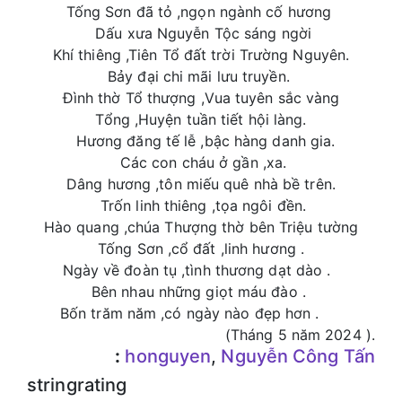
Tống Sơn đã tỏ ,ngọn ngành cố hương
Dấu xưa Nguyễn Tộc sáng ngời
Khí thiêng ,Tiên Tổ đất trời Trường Nguyên.
Bảy đại chi mãi lưu truyền.
Đình thờ Tổ thượng ,Vua tuyên sắc vàng
Tổng ,Huyện tuần tiết hội làng.
Hương đăng tế lễ ,bậc hàng danh gia.
Các con cháu ở gần ,xa.
Dâng hương ,tôn miếu quê nhà bề trên.
Trốn linh thiêng ,tọa ngôi đền.
Hào quang ,chúa Thượng thờ bên Triệu tường
Tống Sơn ,cổ đất ,linh hương .
Ngày về đoàn tụ ,tình thương dạt dào .
Bên nhau những giọt máu đào .
Bốn trăm năm ,có ngày nào đẹp hơn .
(Tháng 5 năm 2024 ).
:
honguyen
,
Nguyễn Công Tấn
stringrating