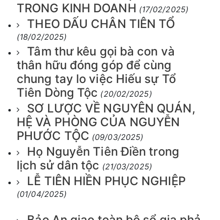
TRONG KINH DOANH
(17/02/2025)
THEO DẤU CHÂN TIÊN TỔ
(18/02/2025)
Tâm thư kêu gọi bà con và
thân hữu đóng góp để cùng
chung tay lo việc Hiếu sự Tổ
Tiên Dòng Tộc
(20/02/2025)
SƠ LƯỢC VỀ NGUYÊN QUÁN,
HỆ VÀ PHÒNG CỦA NGUYỄN
PHƯỚC TỘC
(09/03/2025)
Họ Nguyễn Tiên Điền trong
lịch sử dân tộc
(21/03/2025)
LỄ TIÊN HIỀN PHỤC NGHIỆP
(01/04/2025)
Bảo An giao toàn bộ sổ gia phả