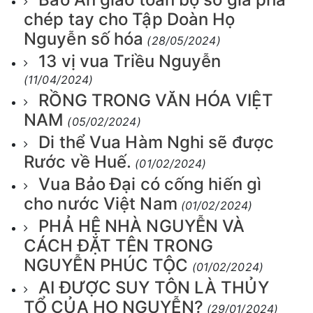
chép tay cho Tập Doàn Họ
Nguyễn số hóa
(28/05/2024)
13 vị vua Triều Nguyễn
(11/04/2024)
RỒNG TRONG VĂN HÓA VIỆT
NAM
(05/02/2024)
Di thể Vua Hàm Nghi sẽ được
Rước về Huế.
(01/02/2024)
Vua Bảo Đại có cống hiến gì
cho nước Việt Nam
(01/02/2024)
PHẢ HỆ NHÀ NGUYỄN VÀ
CÁCH ĐẶT TÊN TRONG
NGUYỄN PHÚC TỘC
(01/02/2024)
AI ĐƯỢC SUY TÔN LÀ THỦY
TỔ CỦA HỌ NGUYỄN?
(29/01/2024)