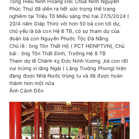
Tông Hiếu Ninh Hoàng Đế( Chúa Ninh Nguyễn
Phúc Thụ) đã diễn ra hết sức trọng thể trang
nghiêm tại Triệu Tổ Miếu sáng thứ hai 27/5/2024 (
20/4 năm Giáp Thìn) với hơn 50 bà con tới dự,
chủ yếu là bà con Hệ 8 TB, có sự tham dự của
đoàn bà con Nguyễn Phước Tộc Đà Nẵng
Chủ lễ : ông Tôn Thất Hộ ( PCT HĐNPTVN), Chủ
bái : ông Tôn Thất Đính, Trưởng Hệ 8 TB
Tham dự lễ Chánh kỵ Đức Ninh Vương ,bà con rất
vui mừng vì lăng Ngài ( Lăng Trường Phong) hiện
đang được Nhà Nước trùng tu và đã được hoàn
thành hơn một nửa
Ảnh Cảnh Đôn