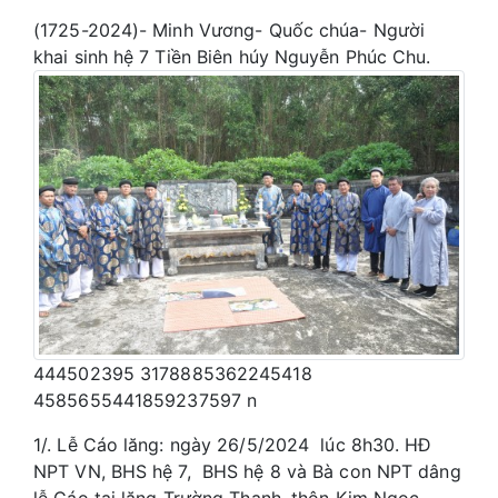
(1725-2024)- Minh Vương- Quốc chúa- Người
khai sinh hệ 7 Tiền Biên húy Nguyễn Phúc Chu.
444502395 3178885362245418
4585655441859237597 n
1/. Lễ Cáo lăng: ngày 26/5/2024 lúc 8h30. HĐ
NPT VN, BHS hệ 7, BHS hệ 8 và Bà con NPT dâng
lễ Cáo tại lăng Trường Thanh, thôn Kim Ngọc,