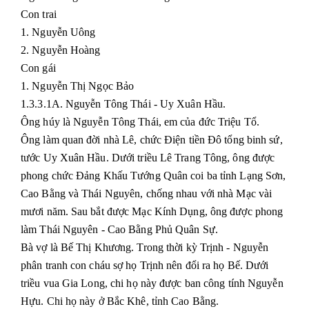
Con trai
1. Nguyễn Uông
2. Nguyễn Hoàng
Con gái
1. Nguyễn Thị Ngọc Bảo
1.3.3.1A. Nguyễn Tông Thái - Uy Xuân Hầu.
Ông húy là Nguyễn Tông Thái, em của đức Triệu Tổ.
Ông làm quan đời nhà Lê, chức Điện tiền Đô tổng binh sứ,
tước Uy Xuân Hầu. Dưới triều Lê Trang Tông, ông được
phong chức Đảng Khấu Tướng Quân coi ba tỉnh Lạng Sơn,
Cao Bằng và Thái Nguyên, chống nhau với nhà Mạc vài
mươi năm. Sau bắt được Mạc Kính Dụng, ông được phong
làm Thái Nguyên - Cao Bằng Phủ Quân Sự.
Bà vợ là Bế Thị Khương. Trong thời kỳ Trịnh - Nguyễn
phân tranh con cháu sợ họ Trịnh nên đổi ra họ Bế. Dưới
triều vua Gia Long, chi họ này được ban công tính Nguyễn
Hựu. Chi họ này ở Bắc Khê, tỉnh Cao Bằng.