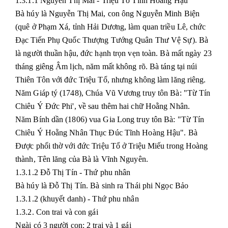
1.3.1.1 Nguyễn Thị Mai - Triệu Tổ Tĩnh Hoàng Hậu
Bà húy là Nguyễn Thị Mai, con ông Nguyễn Minh Biện
(quê ở Phạm Xá, tỉnh Hải Dương, làm quan triều Lê, chức
Đạc Tiến Phụ Quốc Thượng Tướng Quân Thư Vệ Sự). Bà
là người thuần hậu, đức hạnh trọn vẹn toàn. Bà mất ngày 23
tháng giêng Âm lịch, năm mất không rõ. Bà táng tại núi
Thiên Tôn với đức Triệu Tổ, nhưng không làm lăng riêng.
Năm Giáp tý (1748), Chúa Vũ Vương truy tôn Bà: "Từ Tín
Chiêu Ý Đức Phi', về sau thêm hai chữ Hoằng Nhân.
Năm Bính dần (1806) vua Gia Long truy tôn Bà: "Từ Tín
Chiêu Ý Hoằng Nhân Thục Đúc Tĩnh Hoàng Hậu". Bà
Được phối thờ với đức Triệu Tổ ở Triệu Miếu trong Hoàng
thành, Tên lăng của Bà là Vĩnh Nguyên.
1.3.1.2 Đỗ Thị Tín - Thứ phu nhân
Bà húy là Đỗ Thị Tín. Bà sinh ra Thái phi Ngọc Bảo
1.3.1.2 (khuyết danh) - Thứ phu nhân
1.3.2. Con trai và con gái
Ngài có 3 người con: 2 trai và 1 gái