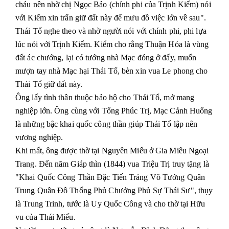
cháu nên nhờ chị Ngọc Bảo (chính phi của Trịnh Kiểm) nói
với Kiểm xin trấn giữ đất này để mưu đồ việc lớn về sau".
Thái Tổ nghe theo và nhờ người nói với chính phi, phi lựa
lúc nói với Trịnh Kiểm. Kiểm cho rằng Thuận Hóa là vùng
đất ác chướng, lại có tướng nhà Mạc đóng ở đấy, muốn
mượn tay nhà Mạc hại Thái Tổ, bèn xin vua Le phong cho
Thái Tổ giữ đất này.
Ông lấy tình thân thuộc bảo hộ cho Thái Tổ, mở mang
nghiệp lớn. Ông cùng với Tống Phúc Trị, Mạc Cảnh Huống
là những bậc khai quốc công thần giúp Thái Tổ lập nên
vương nghiệp.
Khi mất, ông được thờ tại Nguyên Miếu ở Gia Miêu Ngoại
Trang. Đến năm Giáp thìn (1844) vua Triệu Trị truy tặng là
"Khai Quốc Công Thần Đặc Tiến Tráng Võ Tướng Quân
Trung Quân Đô Thống Phủ Chưởng Phủ Sự Thái Sư", thụy
là Trung Trinh, tước là Uy Quốc Công và cho thờ tại Hữu
vu của Thái Miếu.