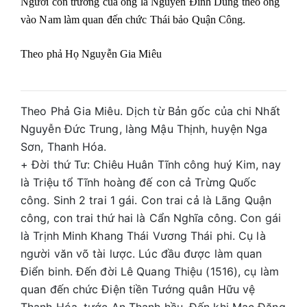
Người con trưởng của ông là Nguyễn Đình Dũng theo ông
vào Nam làm quan đến chức Thái bảo Quận Công.
Theo phả Họ Nguyễn Gia Miêu
Theo Phả Gia Miêu. Dịch từ Bản gốc của chi Nhất
Nguyễn Đức Trung, làng Mậu Thịnh, huyện Nga
Sơn, Thanh Hóa.
+ Đời thứ Tư: Chiêu Huân Tĩnh công huý Kim, nay
là Triệu tổ Tĩnh hoàng đế con cả Trừng Quốc
công. Sinh 2 trai 1 gái. Con trai cả là Lãng Quận
công, con trai thứ hai là Cẩn Nghĩa công. Con gái
là Trịnh Minh Khang Thái Vương Thái phi. Cụ là
người văn võ tài lược. Lúc đầu được làm quan
Điển binh. Đến đời Lê Quang Thiệu (1516), cụ làm
quan đến chức Điện tiền Tướng quân Hữu vệ