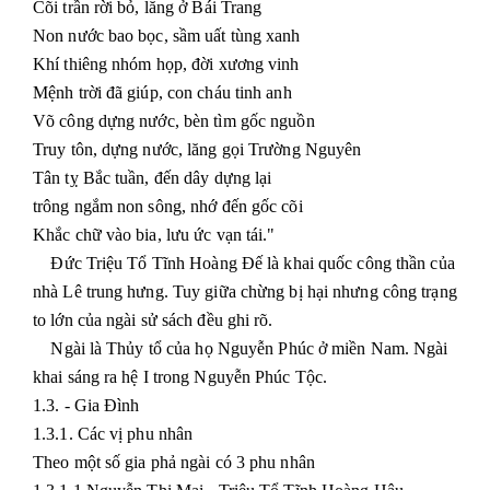
Cõi trần rời bỏ, lăng ở Bái Trang
Non nước bao bọc, sầm uất tùng xanh
Khí thiêng nhóm họp, đời xương vinh
Mệnh trời đã giúp, con cháu tinh anh
Võ công dựng nước, bèn tìm gốc nguồn
Truy tôn, dựng nước, lăng gọi Trường Nguyên
Tân tỵ Bắc tuần, đến dây dựng lại
trông ngắm non sông, nhớ đến gốc cõi
Khắc chữ vào bia, lưu ức vạn tái."
Đức Triệu Tổ Tĩnh Hoàng Đế là khai quốc công thần của
nhà Lê trung hưng. Tuy giữa chừng bị hại nhưng công trạng
to lớn của ngài sử sách đều ghi rõ.
Ngài là Thủy tổ của họ Nguyễn Phúc ở miền Nam. Ngài
khai sáng ra hệ I trong Nguyễn Phúc Tộc.
1.3. - Gia Đình
1.3.1. Các vị phu nhân
Theo một số gia phả ngài có 3 phu nhân