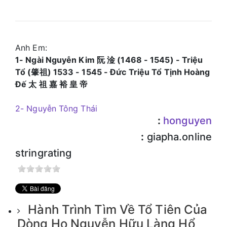
Anh Em:
1- Ngài Nguyễn Kim 阮 淦 (1468 - 1545) - Triệu
Tổ (肇祖) 1533 - 1545 - Đức Triệu Tổ Tịnh Hoàng
Đế 太 祖 嘉 裕 皇 帝
2- Nguyễn Tông Thái
:
honguyen
:
giapha.online
stringrating
Hành Trình Tìm Về Tổ Tiên Của
Dòng Họ Nguyễn Hữu Làng Hổ