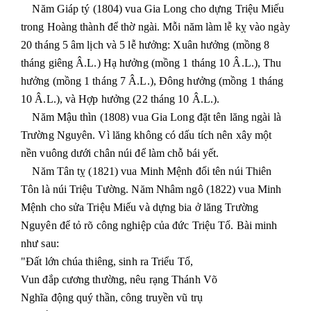
Năm Giáp tý (1804) vua Gia Long cho dựng Triệu Miếu
trong Hoàng thành để thờ ngài. Mỗi năm làm lễ kỵ vào ngày
20 tháng 5 âm lịch và 5 lễ hưởng: Xuân hưởng (mồng 8
tháng giêng Â.L.) Hạ hưởng (mồng 1 tháng 10 Â.L.), Thu
hưởng (mồng 1 tháng 7 Â.L.), Đông hưởng (mồng 1 tháng
10 Â.L.), và Hợp hưởng (22 tháng 10 Â.L.).
Năm Mậu thìn (1808) vua Gia Long đặt tên lăng ngài là
Trường Nguyên. Vì lăng không có dấu tích nên xây một
nền vuông dưới chân núi để làm chỗ bái yết.
Năm Tân tỵ (1821) vua Minh Mệnh đổi tên núi Thiên
Tôn là núi Triệu Tường. Năm Nhâm ngô (1822) vua Minh
Mệnh cho sửa Triệu Miếu và dựng bia ở lăng Trường
Nguyên để tỏ rõ công nghiệp của đức Triệu Tổ. Bài minh
như sau:
"Đất lớn chúa thiêng, sinh ra Triểu Tổ,
Vun đắp cương thường, nêu rạng Thánh Võ
Nghĩa động quý thần, công truyền vũ trụ