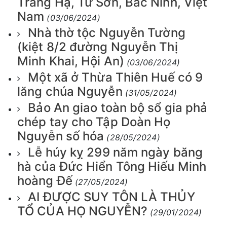
Trang Hạ, Từ Sơn, Bắc Ninh, Việt
Nam
(03/06/2024)
Nhà thờ tộc Nguyễn Tường
(kiệt 8/2 đường Nguyễn Thị
Minh Khai, Hội An)
(03/06/2024)
Một xã ở Thừa Thiên Huế có 9
lăng chúa Nguyễn
(31/05/2024)
Bảo An giao toàn bộ sổ gia phả
chép tay cho Tập Doàn Họ
Nguyễn số hóa
(28/05/2024)
Lễ húy kỵ 299 năm ngày băng
hà của Đức Hiển Tông Hiếu Minh
hoàng Đế
(27/05/2024)
AI ĐƯỢC SUY TÔN LÀ THỦY
TỔ CỦA HỌ NGUYỄN?
(29/01/2024)