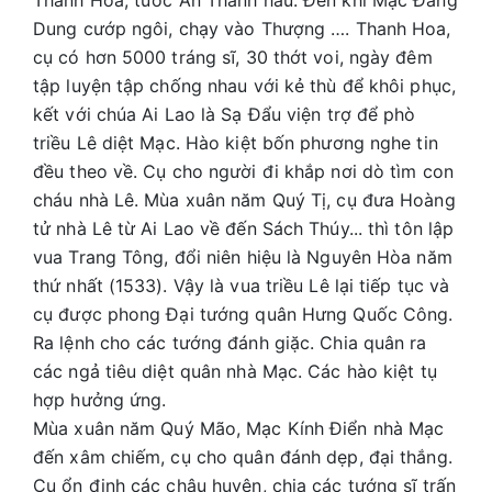
Thanh Hóa, tước An Thanh hầu. Đến khi Mạc Đăng
Dung cướp ngôi, chạy vào Thượng …. Thanh Hoa,
cụ có hơn 5000 tráng sĩ, 30 thớt voi, ngày đêm
tập luyện tập chống nhau với kẻ thù để khôi phục,
kết với chúa Ai Lao là Sạ Đẩu viện trợ để phò
triều Lê diệt Mạc. Hào kiệt bốn phương nghe tin
đều theo về. Cụ cho người đi khắp nơi dò tìm con
cháu nhà Lê. Mùa xuân năm Quý Tị, cụ đưa Hoàng
tử nhà Lê từ Ai Lao về đến Sách Thúy... thì tôn lập
vua Trang Tông, đổi niên hiệu là Nguyên Hòa năm
thứ nhất (1533). Vậy là vua triều Lê lại tiếp tục và
cụ được phong Đại tướng quân Hưng Quốc Công.
Ra lệnh cho các tướng đánh giặc. Chia quân ra
các ngả tiêu diệt quân nhà Mạc. Các hào kiệt tụ
hợp hưởng ứng.
Mùa xuân năm Quý Mão, Mạc Kính Điển nhà Mạc
đến xâm chiếm, cụ cho quân đánh dẹp, đại thắng.
Cụ ổn định các châu huyện, chia các tướng sĩ trấn