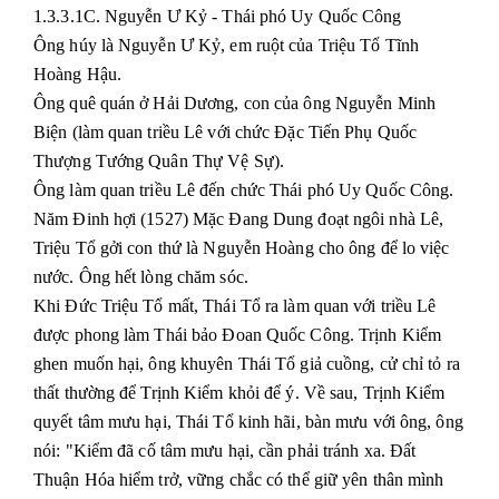
1.3.3.1C. Nguyễn Ư Kỷ - Thái phó Uy Quốc Công
Ông húy là Nguyễn Ư Kỷ, em ruột của Triệu Tổ Tĩnh
Hoàng Hậu.
Ông quê quán ở Hải Dương, con của ông Nguyễn Minh
Biện (làm quan triều Lê với chức Đặc Tiến Phụ Quốc
Thượng Tướng Quân Thự Vệ Sự).
Ông làm quan triều Lê đến chức Thái phó Uy Quốc Công.
Năm Đinh hợi (1527) Mặc Đang Dung đoạt ngôi nhà Lê,
Triệu Tổ gởi con thứ là Nguyễn Hoàng cho ông để lo việc
nước. Ông hết lòng chăm sóc.
Khi Đức Triệu Tổ mất, Thái Tổ ra làm quan với triều Lê
được phong làm Thái bảo Đoan Quốc Công. Trịnh Kiểm
ghen muốn hại, ông khuyên Thái Tổ giả cuồng, cử chỉ tỏ ra
thất thường để Trịnh Kiểm khỏi để ý. Về sau, Trịnh Kiểm
quyết tâm mưu hại, Thái Tổ kinh hãi, bàn mưu với ông, ông
nói: "Kiểm đã cố tâm mưu hại, cần phải tránh xa. Đất
Thuận Hóa hiểm trở, vững chắc có thể giữ yên thân mình