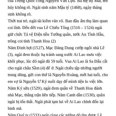
của Trừng Quốc công Nguyễn Văn Lựu. Bà mẹ họ Mai, tên
húy không rõ. Ngài sinh năm Mậu tý (1468), ngày tháng
sinh không rõ.
Thời trai trẻ, ngài tài kiêm văn võ. Ban đầu ấm thụ làm quan
coi lính. Đến đời vua Lê Chiêu Tông (1516 – 1524) ngải
giữ chức Tả vệ Điện tiền Tướng quân, tước An Tình Hầu,
trông coi tỉnh Thanh Hoa (2)
Năm Đinh hợi (1527), Mạc Đăng Dung cướp ngôi nhà Lê
(3), ngài đem thuộc hạ tránh sang nước Ai Lao mưu việc
khôi phục, lúc đó ngài đã 59 tuổi. Vua Ai Lao là Sa Đẩu cắt
cho ngài châu Sầm (4) để ở. Ngài chiêu tập những người
trung dũng, gửi con thứ là Nguyễn Hoàng, mới hai tuổi, cho
em vợ là Nguyễn Ư Kỷ nuôi dạy để mình tiện lo việc lớn.
Năm Kỷ sửu (1529), ngài đem quân về Thanh Hoa đánh
nhà Mạc, thắng trận liên tiếp. Năm Canh dần (1530), quân
ngài bị tổn thất. Ngài phải tạm lui về Ai Lao chỉnh đốn lại
binh mă.
Năm Quý ty (1533) ngài cùng các tướng dò tìm được Lê