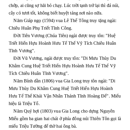
chớp, ai cũng sợ hãi bỏ chạy. Lúc trời tạnh trở lại thì đá núi,
cây cỏ tươi tốt, không biết huyệt táng nơi nào nữa.
Năm Giáp ngọ (1594) vua Lê Thế Tông truy tặng ngài:
Chiêu Huân Phụ Triết Tĩnh Công.
Đời Tiên Vương (Chúa Tiên) ngài được truy tôn: "Huệ
Triết Hiển Hựu Hoành Hưu Tế Thế Vỹ Tích Chiêu Huân
Tĩnh Vương".
Đời Vũ Vương, ngài được truy tôn: "Di Mưu Thùy Du
Khâm Cung Huệ Triết Hiển Hựu Hoành Hưu Tế Thế Vỹ
Tích Chiêu Huân Tĩnh Vương".
Năm Bính dần (1806) vua Gia Long truy tôn ngài: "Di
Mưu Thùy Du Khâm Cung Huệ Triết Hiển Hựu Hoành
Hưu Tế Thế Khải Vận Nhân Thánh Tĩnh Hoàng Đế". Miếu
hiệu là Triệu Tổ.
Năm Quý hợi (1803) vua Gia Long cho dựng Nguyên
Miếu gồm ba gian hai chái ở phía đông núi Thiên Tôn gọi là
miếu Triệu Tường để thờ hai ông bà.