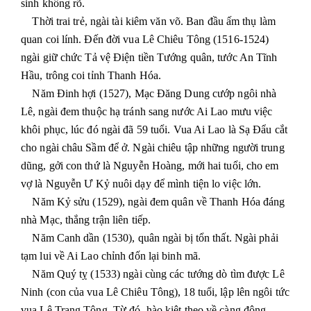
sinh không rõ.
Thời trai trẻ, ngài tài kiêm văn võ. Ban đầu ấm thụ làm
quan coi lính. Đến đời vua Lê Chiêu Tông (1516-1524)
ngài giữ chức Tả vệ Điện tiền Tướng quân, tước An Tĩnh
Hầu, trông coi tỉnh Thanh Hóa.
Năm Đinh hợi (1527), Mạc Đăng Dung cướp ngôi nhà
Lê, ngài đem thuộc hạ tránh sang nước Ai Lao mưu việc
khôi phục, lúc đó ngài đã 59 tuổi. Vua Ai Lao là Sạ Đẩu cắt
cho ngài châu Sầm để ở. Ngài chiêu tập những người trung
dũng, gởi con thứ là Nguyễn Hoàng, mới hai tuổi, cho em
vợ là Nguyễn Ư Kỷ nuôi dạy để mình tiện lo việc lớn.
Năm Kỷ sửu (1529), ngài đem quân về Thanh Hóa đáng
nhà Mạc, thắng trận liên tiếp.
Năm Canh dần (1530), quân ngài bị tổn thất. Ngài phải
tạm lui về Ai Lao chỉnh đốn lại binh mã.
Năm Quý tỵ (1533) ngài cùng các tướng dò tìm được Lê
Ninh (con của vua Lê Chiêu Tông), 18 tuổi, lập lên ngôi tức
vua Lê Trang Tông. Từ đó, hào kiệt theo về càng đông.