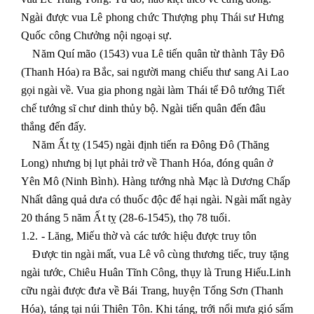
Ngài được vua Lê phong chức Thượng phụ Thái sư Hưng
Quốc công Chưởng nội ngoại sự.
Năm Quí mão (1543) vua Lê tiến quân từ thành Tây Đô
(Thanh Hóa) ra Bắc, sai người mang chiếu thư sang Ai Lao
gọi ngài về. Vua gia phong ngài làm Thái tể Đô tướng Tiết
chế tướng sĩ chư dinh thủy bộ. Ngài tiến quân đến đâu
thắng đến đấy.
Năm Ất tỵ (1545) ngài định tiến ra Đông Đô (Thăng
Long) nhưng bị lụt phải trở về Thanh Hóa, đóng quân ở
Yên Mô (Ninh Bình). Hàng tướng nhà Mạc là Dương Chấp
Nhất dâng quả dưa có thuốc độc để hại ngài. Ngài mất ngày
20 tháng 5 năm Ất tỵ (28-6-1545), thọ 78 tuổi.
1.2. - Lăng, Miếu thờ và các tước hiệu được truy tôn
Được tin ngài mất, vua Lê vô cùng thương tiếc, truy tặng
ngài tước, Chiêu Huân Tĩnh Công, thụy là Trung Hiếu.Linh
cữu ngài được đưa về Bái Trang, huyện Tống Sơn (Thanh
Hóa), táng tại núi Thiên Tôn. Khi táng, trới nổi mưa gió sấm