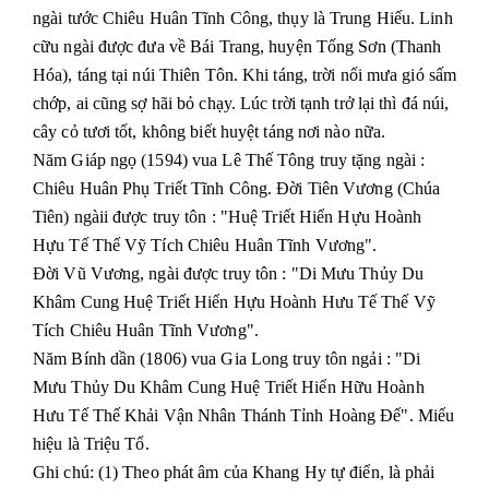
ngài tước Chiêu Huân Tĩnh Công, thụy là Trung Hiếu. Linh
cữu ngài được đưa về Bái Trang, huyện Tống Sơn (Thanh
Hóa), táng tại núi Thiên Tôn. Khi táng, trời nổi mưa gió sấm
chớp, ai cũng sợ hãi bỏ chạy. Lúc trời tạnh trở lại thì đá núi,
cây cỏ tươi tốt, không biết huyệt táng nơi nào nữa.
Năm Giáp ngọ (1594) vua Lê Thế Tông truy tặng ngài :
Chiêu Huân Phụ Triết Tĩnh Công. Đời Tiên Vương (Chúa
Tiên) ngàii được truy tôn : "Huệ Triết Hiển Hựu Hoành
Hựu Tế Thế Vỹ Tích Chiêu Huân Tĩnh Vương".
Đời Vũ Vương, ngài được truy tôn : "Di Mưu Thủy Du
Khâm Cung Huệ Triết Hiển Hựu Hoành Hưu Tế Thế Vỹ
Tích Chiêu Huân Tĩnh Vương".
Năm Bính dần (1806) vua Gia Long truy tôn ngải : "Di
Mưu Thủy Du Khâm Cung Huệ Triết Hiển Hữu Hoành
Hưu Tế Thế Khải Vận Nhân Thánh Tỉnh Hoàng Đế". Miếu
hiệu là Triệu Tổ.
Ghi chú: (1) Theo phát âm của Khang Hy tự điển, là phải