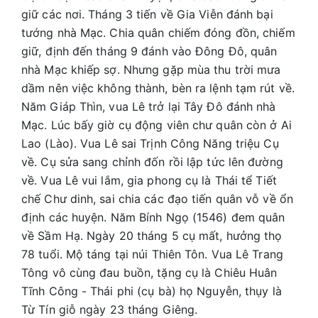
giữ các nơi. Tháng 3 tiến về Gia Viễn đánh bại
tướng nhà Mạc. Chia quân chiếm đóng đồn, chiếm
giữ, định đến tháng 9 đánh vào Đông Đô, quân
nhà Mạc khiếp sợ. Nhưng gặp mùa thu trời mưa
dầm nên việc không thành, bèn ra lệnh tạm rút về.
Năm Giáp Thìn, vua Lê trở lại Tây Đô đánh nhà
Mạc. Lúc bấy giờ cụ động viên chư quân còn ở Ai
Lao (Lào). Vua Lê sai Trịnh Công Năng triệu Cụ
về. Cụ sửa sang chỉnh đốn rồi lập tức lên đường
về. Vua Lê vui lắm, gia phong cụ là Thái tể Tiết
chế Chư dinh, sai chia các đạo tiến quân vỗ về ổn
định các huyện. Năm Bính Ngọ (1546) đem quân
về Sầm Hạ. Ngày 20 tháng 5 cụ mất, hưởng thọ
78 tuổi. Mộ táng tại núi Thiên Tôn. Vua Lê Trang
Tông vô cùng đau buồn, tặng cụ là Chiêu Huân
Tĩnh Công - Thái phi (cụ bà) họ Nguyễn, thụy là
Từ Tín giỗ ngày 23 tháng Giêng.