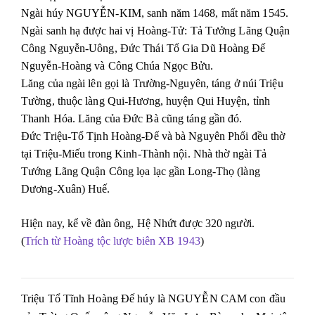
Ngài húy NGUYỄN-KIM, sanh năm 1468, mất năm 1545.
Ngài sanh hạ được hai vị Hoàng-Tử: Tả Tưởng Lãng Quận
Công Nguyễn-Uông, Đức Thái Tổ Gia Dũ Hoàng Đế
Nguyễn-Hoàng và Công Chúa Ngọc Bửu.
Lăng của ngài lên gọi là Trường-Nguyên, táng ở núi Triệu
Tường, thuộc làng Qui-Hương, huyện Qui Huyện, tỉnh
Thanh Hóa. Lăng của Đức Bà cũng táng gần đó.
Đức Triệu-Tổ Tịnh Hoàng-Đế và bà Nguyên Phổi đều thờ
tại Triệu-Miếu trong Kinh-Thành nội. Nhà thờ ngài Tả
Tướng Lãng Quận Công lọa lạc gần Long-Thọ (làng
Dương-Xuân) Huế.
Hiện nay, kể về đàn ông, Hệ Nhứt được 320 người.
(
Trích từ Hoàng tộc lược biên XB 1943
)
Triệu Tổ Tĩnh Hoàng Đế húy là NGUYỄN CAM con đầu