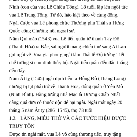
Ninh (con của vua Lê Chiêu Tông), 18 tuổi, lập lên ngôi tức
vua Lê Trang Tông. Từ đó, hào kiệt theo về càng đông.
Ngài được vua Lê phong chức Thượng phụ Thái sư Hưng
Quốc công Chưởng nội ngoại sự.
Năm Quí mão (1543) vua Lê tiến quân từ thành Tây Đô
(Thanh Hóa) ra Bắc, sai người mang chiếu thư sang Ai Lao
gọi ngài về. Vua gia phong ngài làm Thái tể Độ tướng Tiết
chế tướng sĩ chu dinh thủy bộ. Ngài tiến quân đến đâu thắng
đến đấy.
Năm Ất tỵ (1545) ngài định tiến ra Đông Đô (Thăng Long)
nhưng bị lụt phải trở về Thanh Hoa, đóng quân ở Yên Mô
(Ninh Bình). Hàng tướng nhà Mạc là Dương Chấp Nhất
dâng quả dưa có thuốc độc để hại ngài. Ngài mất ngày 20
tháng 5 năm Ất tỵ (286–1545), thọ 78 tuổi.
1.2.– LĂNG, MIẾU THỜ VÀ CÁC TƯỚC HIỆU ĐƯỢC
TRUY TÔN
Được tin ngài mất, vua Lê vô cùng thương tiếc, truy tặng