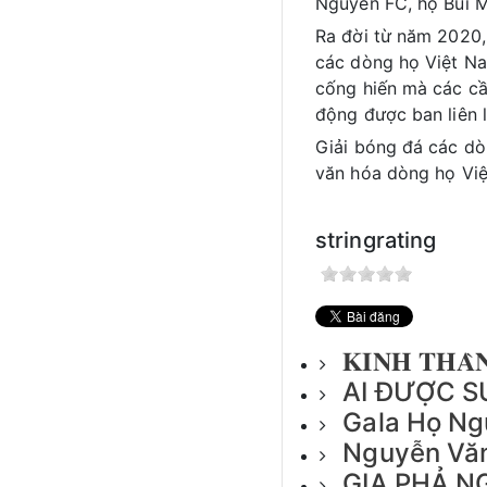
Nguyễn FC, họ Bùi M
Ra đời từ năm 2020,
các dòng họ Việt Na
cống hiến mà các cầ
động được ban liên 
Giải bóng đá các dò
văn hóa dòng họ Vi
stringrating
𝐊𝐈𝐍𝐇 𝐓𝐇𝐀̀
AI ĐƯỢC S
Gala Họ Ng
Nguyễn Văn
GIA PHẢ N