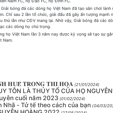
iền Nam FC, họ Đào FC, họ Đinh FC.
 Giải bóng đá các dòng họ Việt Nam đã tạo sân chơi lành 
m. Chỉ sau 2 lần tổ chức, giải đấu đã gây ấn tượng mạnh 
u thủ lẫn như CĐV mang lại. Nhờ vậy, Giải bóng đá các dò
lạc các dòng họ chú trọng.
ng họ Việt Nam lần 3 năm nay được kỳ vọng sẽ tạo sự gắn k
ệt Nam.
𝐇 𝐇𝐔𝐄̂́ 𝐓𝐑𝐎𝐍𝐆 𝐓𝐇𝐈 𝐇𝐎̣𝐀
(21/01/2024)
UY TÔN LÀ THỦY TỔ CỦA HỌ NGUYỄN
uyễn cuối năm 2023
(01/02/2024)
 Nhã - Tử tế theo cách của bạn
(04/03/20
GUYỄN HOÀNG 2022
(27/05/2024)