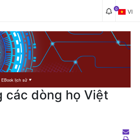
0
VI
EBook lịch sử
▼
g các dòng họ Việt