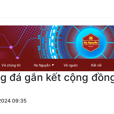
Về chúng tôi
Họ Nguyễn
Về nguồn
Kết nối
▼
ng đá gắn kết cộng đồn
2024 09:35