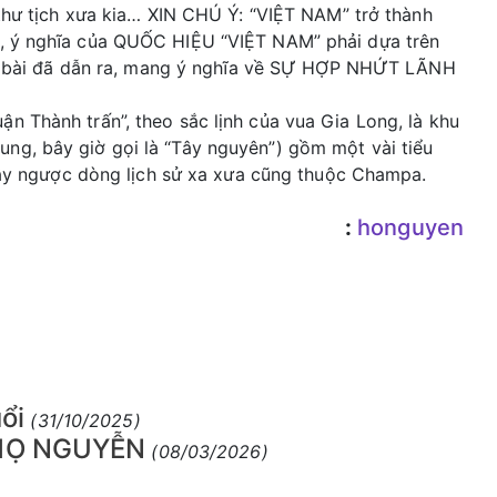
 thư tịch xưa kia… XIN CHÚ Ý: “VIỆT NAM” trở thành
c, ý nghĩa của QUỐC HIỆU “VIỆT NAM” phải dựa trên
rong bài đã dẫn ra, mang ý nghĩa về SỰ HỢP NHỨT LÃNH
n Thành trấn”, theo sắc lịnh của vua Gia Long, là khu
ng, bây giờ gọi là “Tây nguyên”) gồm một vài tiểu
 đây ngược dòng lịch sử xa xưa cũng thuộc Champa.
:
honguyen
ổi
(31/10/2025)
 HỌ NGUYỄN
(08/03/2026)