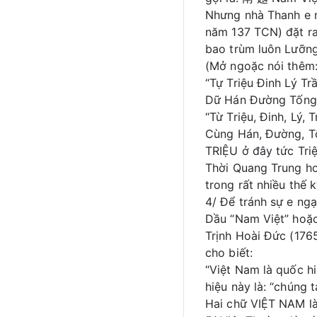
Nhưng nhà Thanh e n
năm 137 TCN) đặt ra
bao trùm luôn Lưỡn
(Mở ngoặc nói thêm:
“Tự Triệu Đinh Lý Tr
Dữ Hán Đường Tống 
“Từ Triệu, Đinh, Lý,
Cùng Hán, Đường, T
TRIỆU ở đây tức Triệ
Thời Quang Trung ho
trong rất nhiều thế
4/ Để tránh sự e ng
Dầu “Nam Việt” hoặc
Trịnh Hoài Đức (176
cho biết:
“Việt Nam là quốc hi
hiệu này là: “chúng
Hai chữ VIỆT NAM l