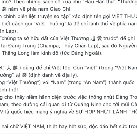
ứ mô? Theo những sách cổ xưa như “Hậu Hán thư”, “Thượng t
 裳 nằm về phía nam Giao Chỉ.
 chính biên liệt truyện sơ tập” xác định tên gọi VIỆT TH
biết cách gọi “Việt Thường” là để chỉ lãnh thổ về phía n
n Lạp).
: “chúng ta sở hữu đất của Việt Thường 越 裳 trước”, để ghi
 tại Đàng Trong (Champa, Thủy Chân Lạp), sau đó Nguyễn
 Thăng Long làm kinh đô (tức Đàng Ngoài).
iệt” 大 越 ) dùng để chỉ Việt tộc. Còn “Việt” (trong “Việt 
hường” 越 裳 (định danh về địa lý).
ong “Việt Thường”) với “Nam” (trong “An Nam”) thành quốc
ãnh thổ!
g cho thấy niềm hãnh diện trước việc thống nhứt Đàng T
í nam, theo đường cái quan đi từ Quảng Ninh cho tới mũi 
NAM là quốc hiệu mang ý nghĩa về SỰ HỢP NHỨT LÃNH THỔ
 hai chữ VIỆT NAM, thiệt hay hết sức, độc đáo hết sức tro
—————————————————