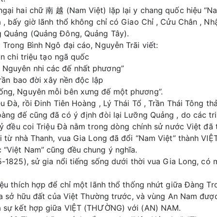
gại hai chữ 南 越 (Nam Việt) lặp lại y chang quốc hiệu “N
 , bấy giờ lãnh thổ không chỉ có Giao Chỉ , Cửu Chân , 
g Quảng (Quảng Đông, Quảng Tây).
 Trong Bình Ngô đại cáo, Nguyễn Trãi viết:
ần chi triệu tạo ngã quốc
Nguyên nhi các đế nhất phương”
 Trần bao đời xây nền độc lập
ống, Nguyên mỗi bên xưng đế một phương”.
u Đà, rồi Đinh Tiên Hoàng , Lý Thái Tổ , Trần Thái Tông th
àng đế cũng đã có ý định đòi lại Lưỡng Quảng , do các tr
 kỷ đều coi Triệu Đà nằm trong dòng chính sử nước Việt đã
ại từ nhà Thanh, vua Gia Long đã đổi “Nam Việt” thành VI
 “Việt Nam” cũng đều chung ý nghĩa.
5-1825), sử gia nổi tiếng sống dưới thời vua Gia Long, có
ệu thích hợp để chỉ một lãnh thổ thống nhứt giữa Đàng Tro
 ta sở hữu đất của Việt Thường trước, và vùng An Nam đượ
à sự kết hợp giữa VIỆT (THƯỜNG) với (AN) NAM.