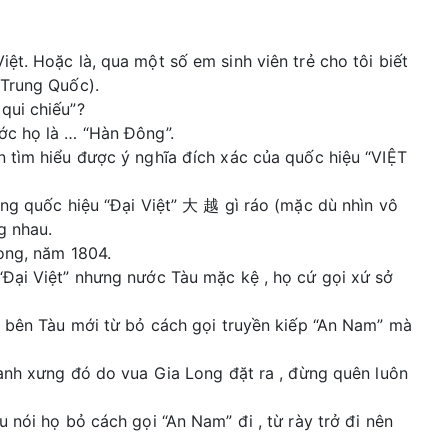
ệt. Hoặc là, qua một số em sinh viên trẻ cho tôi biết
 Trung Quốc).
qui chiếu”?
ớc họ là … “Hàn Đông”.
n tìm hiểu được ý nghĩa đích xác của quốc hiệu “VIỆT
ong quốc hiệu “Đại Việt” 大 越 gì ráo (mặc dù nhìn vô
g nhau.
Long, năm 1804.
“Đại Việt” nhưng nước Tàu mặc kệ , họ cứ gọi xứ sở
), bên Tàu mới từ bỏ cách gọi truyền kiếp “An Nam” mà
danh xưng đó do vua Gia Long đặt ra , đừng quên luôn
 nói họ bỏ cách gọi “An Nam” đi , từ rày trở đi nên