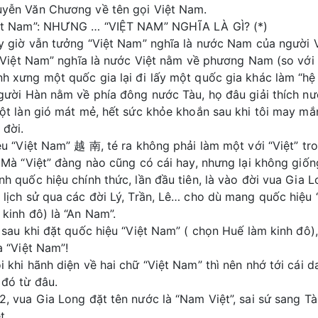
uyễn Văn Chương về tên gọi Việt Nam.
iệt Nam”: NHƯNG … “VIỆT NAM” NGHĨA LÀ GÌ? (*)
y giờ vẫn tưởng “Việt Nam” nghĩa là nước Nam của người Vi
: “Việt Nam” nghĩa là nước Việt nằm về phương Nam (so với
h xưng một quốc gia lại đi lấy một quốc gia khác làm “hệ 
người Hàn nằm về phía đông nước Tàu, họ đâu giải thích nư
một làn gió mát mẻ, hết sức khỏe khoắn sau khi tôi may mắ
 đời.
ệu “Việt Nam” 越 南, té ra không phải làm một với “Việt” tr
 Mà “Việt” đàng nào cũng có cái hay, nhưng lại không giốn
h quốc hiệu chính thức, lần đầu tiên, là vào đời vua Gia 
 lịch sử qua các đời Lý, Trần, Lê… cho dù mang quốc hiệu 
kinh đô) là “An Nam”.
 sau khi đặt quốc hiệu “Việt Nam” ( chọn Huế làm kinh đô
à “Việt Nam”!
 khi hãnh diện về hai chữ “Việt Nam” thì nên nhớ tới cái 
 đó từ đâu.
, vua Gia Long đặt tên nước là “Nam Việt”, sai sứ sang Tàu
t.