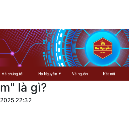
Về chúng tôi
Họ Nguyễn
Về nguồn
Kết nối
▼
m" là gì?
/2025 22:32