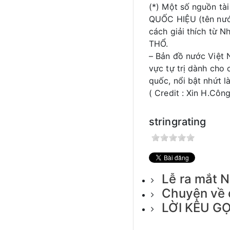
(*) Một số nguồn tài
QUỐC HIỆU (tên nước
cách giải thích từ 
THỔ.
– Bản đồ nước Việt 
vực tự trị dành cho
quốc, nổi bật nhứt l
( Credit : Xin H.Công
stringrating
Lễ ra mắt 
Chuyện về d
LỜI KÊU G