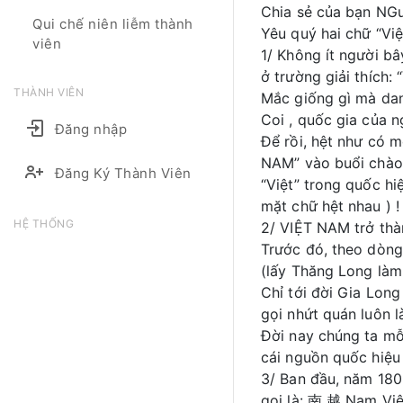
Chia sẻ của bạn NG
Qui chế niên liễm thành
Yêu quý hai chữ “V
viên
1/ Không ít người bâ
ở trường giải thích
THÀNH VIÊN
Mắc giống gì mà dan
Coi , quốc gia của 
Đăng nhập
Để rồi, hệt như có 
NAM” vào buổi chào
Đăng Ký Thành Viên
“Việt” trong quốc hi
mặt chữ hệt nhau ) !
HỆ THỐNG
2/ VIỆT NAM trở thàn
Trước đó, theo dòng
(lấy Thăng Long làm 
Chỉ tới đời Gia Long
gọi nhứt quán luôn l
Đời nay chúng ta mỗi
cái nguồn quốc hiệu
3/ Ban đầu, năm 1802
gọi là: 南 越 Nam Việ