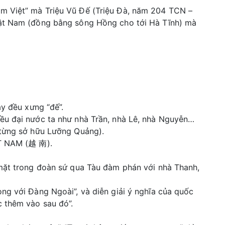
am Việt” mà Triệu Vũ Đế (Triệu Đà, năm 204 TCN –
Nhật Nam (đồng bằng sông Hồng cho tới Hà Tĩnh) mà
ảy đều xưng “đế”.
iều đại nước ta như nhà Trần, nhà Lê, nhà Nguyễn…
 từng sở hữu Lưỡng Quảng).
ỆT NAM (越 南).
 mặt trong đoàn sứ qua Tàu đàm phán với nhà Thanh,
ng với Đàng Ngoài”, và diễn giải ý nghĩa của quốc
c thêm vào sau đó”.