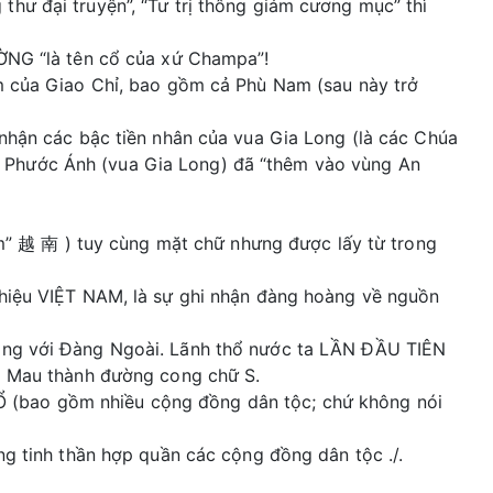
hư đại truyện”, “Tư trị thông giám cương mục” thì
ƯỜNG “là tên cổ của xứ Champa”!
am của Giao Chỉ, bao gồm cả Phù Nam (sau này trở
 nhận các bậc tiền nhân của vua Gia Long (là các Chúa
 Phước Ánh (vua Gia Long) đã “thêm vào vùng An
Nam” 越 南 ) tuy cùng mặt chữ nhưng được lấy từ trong
 hiệu VIỆT NAM, là sự ghi nhận đàng hoàng về nguồn
rong với Đàng Ngoài. Lãnh thổ nước ta LẦN ĐẦU TIÊN
Cà Mau thành đường cong chữ S.
 (bao gồm nhiều cộng đồng dân tộc; chứ không nói
ng tinh thần hợp quần các cộng đồng dân tộc ./.