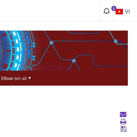
0
VI
EBook lịch sử
▼