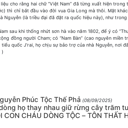
 liệu cho rằng hai chữ “Việt Nam” đã từng xuất hiện trong
) thì chỉ bắt đầu vào đời vua Gia Long mà thôi. Mặt khá
Nhà Nguyễn (là triều đại đã đặt ra quốc hiệu này), như t
Nam sau khi thống nhứt sơn hà vào năm 1802, để ý có “Thuậ
 cộng đồng người Cham; có “Nam Bàn” (cao nguyên miền tru
à tiểu quốc J’rai, họ chịu sự bảo trợ của nhà Nguyễn, nơi
 )
Nguyễn Phúc Tộc Thế Phả
(08/09/2025)
òng họ thay nhau giữ rừng cây trăm tu
ỌI CON CHÁU DÒNG TỘC – TÔN THẤT