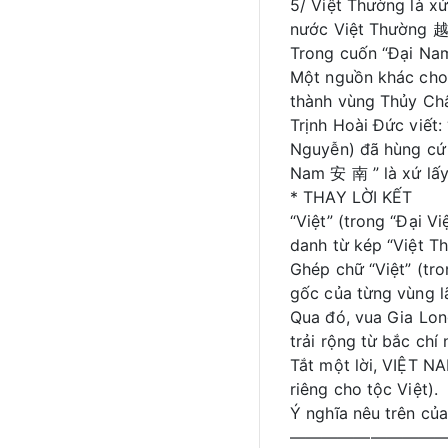
5/ Việt Thường là x
nước Việt Thường 越
Trong cuốn “Đại Nam
Một nguồn khác cho 
thành vùng Thủy Châ
Trịnh Hoài Đức viết
Nguyễn) đã hùng cứ
Nam 安 南 ” là xứ lấy
* THAY LỜI KẾT
“Việt” (trong “Đại V
danh từ kép “Việt T
Ghép chữ “Việt” (tr
gốc của từng vùng l
Qua đó, vua Gia Lon
trải rộng từ bắc ch
Tắt một lời, VIỆT 
riêng cho tộc Việt).
Ý nghĩa nêu trên của
—————————