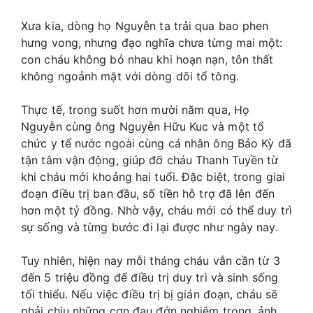
Xưa kia, dòng họ Nguyễn ta trải qua bao phen
hưng vong, nhưng đạo nghĩa chưa từng mai một:
con cháu không bỏ nhau khi hoạn nạn, tôn thất
không ngoảnh mặt với dòng dõi tổ tông.
Thực tế, trong suốt hơn mười năm qua, Họ
Nguyễn cùng ông Nguyễn Hữu Kuc và một tổ
chức y tế nước ngoài cùng cá nhân ông Bảo Kỳ đã
tận tâm vận động, giúp đỡ cháu Thanh Tuyền từ
khi cháu mới khoảng hai tuổi. Đặc biệt, trong giai
đoạn điều trị ban đầu, số tiền hỗ trợ đã lên đến
hơn một tỷ đồng. Nhờ vậy, cháu mới có thể duy trì
sự sống và từng bước đi lại được như ngày nay.
Tuy nhiên, hiện nay mỗi tháng cháu vẫn cần từ 3
đến 5 triệu đồng để điều trị duy trì và sinh sống
tối thiểu. Nếu việc điều trị bị gián đoạn, cháu sẽ
phải chịu những cơn đau đớn nghiêm trọng, ảnh