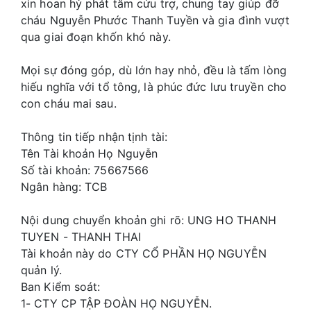
xin hoan hỷ phát tâm cứu trợ, chung tay giúp đỡ
cháu Nguyễn Phước Thanh Tuyền và gia đình vượt
qua giai đoạn khốn khó này.
Mọi sự đóng góp, dù lớn hay nhỏ, đều là tấm lòng
hiếu nghĩa với tổ tông, là phúc đức lưu truyền cho
con cháu mai sau.
Thông tin tiếp nhận tịnh tài:
Tên Tài khoản Họ Nguyễn
Số tài khoản: 75667566
Ngân hàng: TCB
Nội dung chuyển khoản ghi rõ: UNG HO THANH
TUYEN - THANH THAI
Tài khoản này do CTY CỔ PHẦN HỌ NGUYỄN
quản lý.
Ban Kiểm soát:
1- CTY CP TẬP ĐOÀN HỌ NGUYỄN.