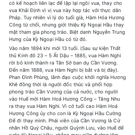
có kế hoạch liên lạc để lập lại ngôi vua, thay cho
vua Khải Định vì vị vua này hợp tác với thực dân
Pháp. Tuy nhiên vì lý do tuổi già, Hàm Hóa Hương
Công từ chối, nhưng giới thiệu Kỳ Ngoại Hầu thay
mặt tham gia phong trào. Biệt danh Nguyễn Trung
Hưng của Kỳ Ngoại Hầu có từ đó.
Vào năm 1894 khi mới 13 tuổi. (Sau sự kiện Thất
thủ Kinh đô 23 – 5 Ất Dậu – 1885, vua Hàm Nghi
rời bỏ kinh thành ra Tân Sở ban dụ Cần Vương.
Đến năm 1888, vua Hàm Nghi bị bắt và bị đày).
Phan Đình Phùng, lãnh đạo cuộc khởi nghĩa Hương
Khê đồng thời là người đốc thúc và phối hợp
phong trào Cần Vương của cả nước, cho người
vào Huế mời Hàm Hoá Hương Công – Tăng Nhu
ra thay vua Hàm Nghi. Vì cớ tuổi cao Hàm Hoá
Hương Công ủy cho con là Kỳ Ngoại Hầu Cường
Để đi thay mình. Phái viên của Cần Vương là Cử
nhân Hồ Quý Châu, người Quỳnh Lưu, vào Huế để
rước Kỳ Ngoại Hầu, chẳng may giữa đường lâm