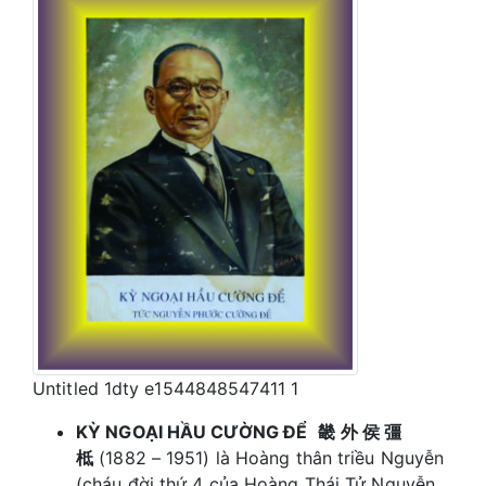
Untitled 1dty e1544848547411 1
KỲ NGOẠI HẦU CƯỜNG ĐỂ
畿 外 侯 彊
柢
(1882 – 1951) là Hoàng thân triều Nguyễn
(cháu đời thứ 4 của Hoàng Thái Tử Nguyễn