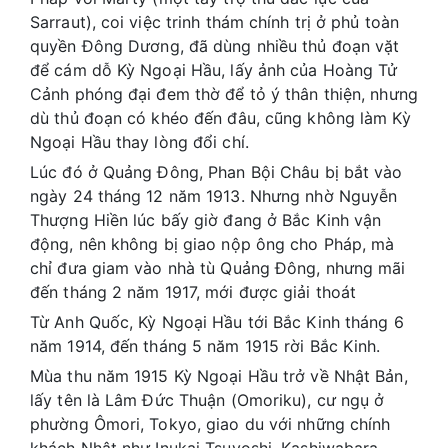
Sarraut), coi việc trinh thám chính trị ở phủ toàn
quyền Đông Dương, đã dùng nhiều thủ đoạn vặt
để cám dỗ Kỳ Ngoại Hầu, lấy ảnh của Hoàng Tử
Cảnh phóng đại đem thờ để tỏ ý thân thiện, nhưng
dù thủ đoạn có khéo đến đâu, cũng không làm Kỳ
Ngoại Hầu thay lòng đổi chí.
Lúc đó ở Quảng Đông, Phan Bội Châu bị bắt vào
ngày 24 tháng 12 năm 1913. Nhưng nhờ Nguyễn
Thượng Hiền lúc bấy giờ đang ở Bắc Kinh vận
động, nên không bị giao nộp ông cho Pháp, mà
chỉ đưa giam vào nhà tù Quảng Đông, nhưng mãi
đến tháng 2 năm 1917, mới được giải thoát
Từ Anh Quốc, Kỳ Ngoại Hầu tới Bắc Kinh tháng 6
năm 1914, đến tháng 5 năm 1915 rời Bắc Kinh.
Mùa thu năm 1915 Kỳ Ngoại Hầu trở về Nhật Bản,
lấy tên là Lâm Đức Thuận (Omoriku), cư ngụ ở
phường Ômori, Tokyo, giao du với những chính
khách Nhật như Inukai Tsuyoshi, Kashiwabara