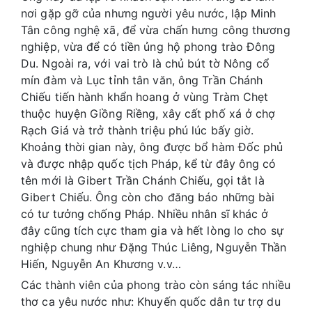
nơi gặp gỡ của nhưng người yêu nước, lập Minh
Tân công nghệ xã, để vừa chấn hưng công thương
nghiệp, vừa để có tiền ủng hộ phong trào Đông
Du. Ngoài ra, với vai trò là chủ bút tờ Nông cổ
mín đàm và Lục tỉnh tân văn, ông Trần Chánh
Chiếu tiến hành khẩn hoang ở vùng Tràm Chẹt
thuộc huyện Giồng Riềng, xây cất phố xá ở chợ
Rạch Giá và trở thành triệu phú lúc bấy giờ.
Khoảng thời gian này, ông được bổ hàm Đốc phủ
và được nhập quốc tịch Pháp, kể từ đây ông có
tên mới là Gibert Trần Chánh Chiếu, gọi tắt là
Gibert Chiếu. Ông còn cho đăng báo những bài
có tư tưởng chống Pháp. Nhiều nhân sĩ khác ở
đây cũng tích cực tham gia và hết lòng lo cho sự
nghiệp chung như Đặng Thúc Liêng, Nguyễn Thần
Hiến, Nguyễn An Khương v.v…
Các thành viên của phong trào còn sáng tác nhiều
thơ ca yêu nước như: Khuyến quốc dân tư trợ du