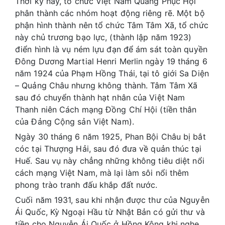
Thời kỳ này, tổ chức Việt Nam Quang Phục Hội
phân thành các nhóm hoạt động riêng rẽ. Một bộ
phận hình thành nên tổ chức Tâm Tâm Xã, tổ chức
này chủ trương bạo lực, (thành lập năm 1923)
điển hình là vụ ném lựu đạn để ám sát toàn quyền
Đông Dương Martial Henri Merlin ngày 19 tháng 6
năm 1924 của Phạm Hồng Thái, tại tô giới Sa Diện
– Quảng Châu nhưng không thành. Tâm Tâm Xã
sau đó chuyển thành hạt nhân của Việt Nam
Thanh niên Cách mạng Đồng Chí Hội (tiền thân
của Đảng Cộng sản Việt Nam).
Ngày 30 tháng 6 năm 1925, Phan Bội Châu bị bắt
cóc tại Thượng Hải, sau đó đưa về quản thúc tại
Huế. Sau vụ này chẳng những không tiêu diệt nổi
cách mạng Việt Nam, mà lại làm sôi nổi thêm
phong trào tranh đấu khắp đất nước.
Cuối năm 1931, sau khi nhận được thư của Nguyễn
Ái Quốc, Kỳ Ngoại Hầu từ Nhật Bản có gửi thư và
tiền cho Nguyễn Ái Quốc ở Hồng Kông khi nghe