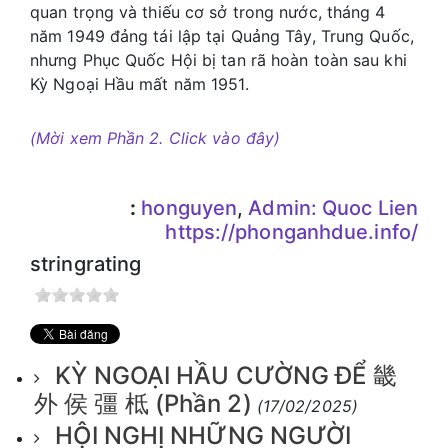
quan trọng và thiếu cơ sở trong nước, tháng 4
năm 1949 đảng tái lập tại Quảng Tây, Trung Quốc,
nhưng Phục Quốc Hội bị tan rã hoàn toàn sau khi
Kỳ Ngoại Hầu mất năm 1951.
(Mời xem Phần 2. Click vào đây)
:
honguyen
,
Admin: Quoc Lien
https://phonganhdue.info/
stringrating
KỲ NGOẠI HẦU CƯỜNG ĐỂ 畿
外 侯 彊 柢 (Phần 2)
(17/02/2025)
HỘI NGHỊ NHỮNG NGƯỜI