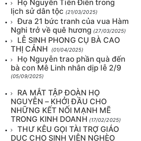
Họ Nguyễn Tiên Điền trong
lịch sử dân tộc
(21/03/2025)
Đưa 21 bức tranh của vua Hàm
Nghi trở về quê hương
(27/03/2025)
LỄ SINH PHONG CỤ BÀ CAO
THỊ CẢNH
(01/04/2025)
Họ Nguyễn trao phần quà đến
bà con Mê Linh nhân dịp lễ 2/9
(05/09/2025)
RA MẮT TẬP ĐOÀN HỌ
NGUYỄN – KHỞI ĐẦU CHO
NHỮNG KẾT NỐI MẠNH MẼ
TRONG KINH DOANH
(17/02/2025)
THƯ KÊU GỌI TÀI TRỢ GIÁO
DỤC CHO SINH VIÊN NGHÈO