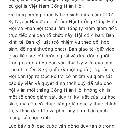
củ gọi là Việt Nam Cống Hiến Hội.
Để tăng cường quản lý học sinh, giữa năm 1907,
Kỳ Ngoại Hầu được cử làm Hội trưởng Cống Hiến
Hội và Phan Bội Châu làm Tổng lý kiêm giám đốc
trực tiếp chỉ đạo tổ chức này. Hội có 4 ban: Ban
kinh tế, Ban kỷ luật (có nhiệm vụ theo dõi học
sinh, đề nghị thưởng phạt), Ban giao tế (giữ việc
giao liên lạc với nước ngoài và đưa đón người
trong nước ra) và Ban văn thư. Uỷ viên của các
ban chia đều 3 kỳ (mỗi kỳ một người). Ngoài ra,
Hội còn lập ra Cục kê tra có nhiệm vụ giám sát
các ủy viên và quyết định trích quỹ để cấp cho
hội viên mỗi tháng Công Hiến Hội không chỉ là
một tổ chức giám sát, duy trì kỷ luật của lưu học
sinh, mà còn có chức năng giáo dục ý thức chính
trị, ý thức dân tộc và phát huy tinh thần cách
mạng của học sinh.
Lúc bấy giờ, các cuộc vận động duy tân ở trong