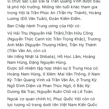
vị chức sắc Cao Đài là Trần Quang Vinh được bầu
là phó hội trưởng. Những tên tuổi khác tham gia
trong Hội là Trần Phúc An (Trần Hy Thánh), Hoàng
Lương (Đỗ Văn Tuân), Đoàn Kiểm Điểm.
Ban Chấp hành Trung ương của Hội có:
Vũ Hải Thu (Nguyễn Hải Thần),Trần Hữu Công
(Nguyễn Thức Canh tức Trần Trọng Khắc), Trương
Anh Mẫn (Nguyễn Thượng Hiền), Trần Hy Thánh
(Trần Văn An, còn có
tên tiếng Nhật là Shibata), Hồ Học Lãm, Hoàng
Nam Hùng, Đặng Nguyên Hùng.
Được bổ nhiệm tập hợp nhân sự ở Trung Hoa có:
Hoàng Nam Hùng, ở Xiêm: Mai Văn Thông, ở Nam
Kỳ: Trần Quang Vinh và Trần Văn Ân, ở Trung Kỳ:
Ngô Đình Diệm và Phan Thúc Ngô, ở Bắc Kỳ:
Dương Bá Trạc, Nguyễn Xuân Chữ và Lê Toàn.
Ngoài cơ quan chính trị, Phục Quốc Hội còn có
lực lượng vũ trang dưới tên Việt Nam Kiến Quốc