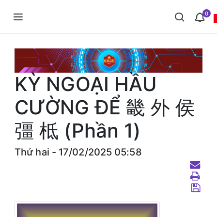
0
KỲ NGOẠI HẦU
CƯỜNG ĐỂ 畿 外 侯
彊 柢 (Phần 1)
Thứ hai - 17/02/2025 05:58