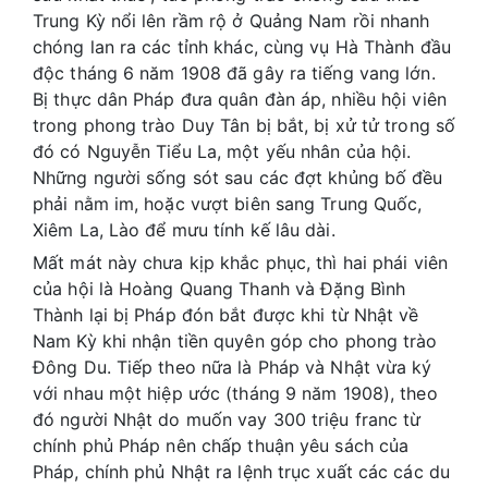
Trung Kỳ nổi lên rầm rộ ở Quảng Nam rồi nhanh
chóng lan ra các tỉnh khác, cùng vụ Hà Thành đầu
độc tháng 6 năm 1908 đã gây ra tiếng vang lớn.
Bị thực dân Pháp đưa quân đàn áp, nhiều hội viên
trong phong trào Duy Tân bị bắt, bị xử tử trong số
đó có Nguyễn Tiểu La, một yếu nhân của hội.
Những người sống sót sau các đợt khủng bố đều
phải nằm im, hoặc vượt biên sang Trung Quốc,
Xiêm La, Lào để mưu tính kế lâu dài.
Mất mát này chưa kịp khắc phục, thì hai phái viên
của hội là Hoàng Quang Thanh và Đặng Bình
Thành lại bị Pháp đón bắt được khi từ Nhật về
Nam Kỳ khi nhận tiền quyên góp cho phong trào
Đông Du. Tiếp theo nữa là Pháp và Nhật vừa ký
với nhau một hiệp ước (tháng 9 năm 1908), theo
đó người Nhật do muốn vay 300 triệu franc từ
chính phủ Pháp nên chấp thuận yêu sách của
Pháp, chính phủ Nhật ra lệnh trục xuất các các du