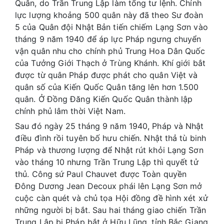
Quân, do Trần Trung Lập làm tổng tư lệnh. Chính
lực lượng khoảng 500 quân này đã theo Sư đoàn
5 của Quân đội Nhật Bản tiến chiếm Lạng Sơn vào
tháng 9 năm 1940 để áp lực Pháp ngưng chuyển
vận quân nhu cho chính phủ Trung Hoa Dân Quốc
của Tưởng Giới Thạch ở Trùng Khánh. Khí giới bắt
được từ quân Pháp được phát cho quân Việt và
quân số của Kiến Quốc Quân tăng lên hơn 1.500
quân. Ở Đồng Đăng Kiến Quốc Quân thành lập
chính phủ lâm thời Việt Nam.
Sau đó ngày 25 tháng 9 năm 1940, Pháp và Nhật
điều đình rồi tuyên bố hưu chiến. Nhật thả tù binh
Pháp và thương lượng để Nhật rút khỏi Lạng Sơn
vào tháng 10 nhưng Trần Trung Lập thì quyết tử
thủ. Công sứ Paul Chauvet được Toàn quyền
Đông Dương Jean Decoux phái lên Lạng Sơn mở
cuộc càn quét và chủ tọa Hội đồng đề hình xét xử
những người bị bắt. Sau hai tháng giao chiến Trần
Trung Lập bị Pháp bắt ở Hữu Lũng, tỉnh Bắc Giang