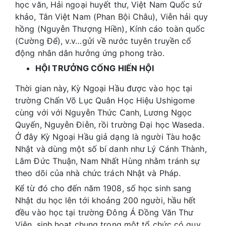
học văn, Hải ngoại huyết thư, Việt Nam Quốc sử
khảo, Tân Việt Nam (Phan Bội Châu), Viễn hải quy
hồng (Nguyễn Thượng Hiền), Kính cáo toàn quốc
(Cường Để), v.v…gửi về nước tuyên truyền cổ
động nhân dân hưởng ứng phong trào.
HỘI TRƯỞNG CỐNG HIẾN HỘI
Thời gian này, Kỳ Ngoại Hầu được vào học tại
trường Chấn Võ Lục Quân Học Hiệu Ushigome
cùng với với Nguyễn Thức Canh, Lương Ngọc
Quyến, Nguyễn Điễn, rồi trường Đại học Waseda.
Ở đây Kỳ Ngoại Hầu giả dạng là người Tàu hoặc
Nhật và dùng một số bí danh như Lý Cánh Thành,
Lâm Đức Thuận, Nam Nhất Hùng nhằm tránh sự
theo dõi của nhà chức trách Nhật và Pháp.
Kể từ đó cho đến năm 1908, số học sinh sang
Nhật du học lên tới khoảng 200 người, hầu hết
đều vào học tại trường Đông Á Đồng Văn Thư
Viện, sinh hoạt chung trong một tổ chức có quy