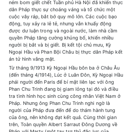
ném bom giết chết Tuần phủ Hà Nội đã khiến thực
dân Pháp thực sự choáng váng và tổ chức một
cuộc vây ráp, bắt bớ quy mô lớn. Các cuộc bạo
động, tuy xảy ra lẻ tẻ, nhưng vẫn khuấy động
được dư luận trong và ngoài nước, làm nhà cầm
quyền Pháp tăng cường khủng bố, khiến nhiều
người bị bắt và bị giết. Bị kết tội chủ mưu, Kỳ
Ngoại Hầu và Phan Bội Châu bị thực dân Pháp kết
án tử hình vắng mặt.
Từ tháng 9/1913 Kỳ Ngoại Hầu bôn ba ở Châu Âu
(đến tháng 4/1914), Lúc ở Luân Đôn, Kỳ Ngoại Hầu
phái người đến Paris để bí mật liên lạc với ông
Phan Chu Trinh đang bị giam lỏng tại đó và điều
tra tình hình học sinh cùng công nhân Việt Nam ở
Pháp. Nhưng ông Phan Chu Trinh nghi ngờ là
người của Pháp đưa đến để do thám hành tung
của ông, nên không đạt kết quả. Cùng thời gian
trên, Toàn quyền Albert Sarraut Đông Dương về
Pháp với Marty (một tay trợ thủ đắc lực của