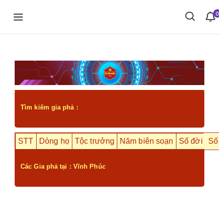
17
0
Tìm kiếm gia phả :
STT
Dòng họ
Tộc trưởng
Năm biên soạn
Số đời
Số
Các Gia phả tại : Vĩnh Phúc