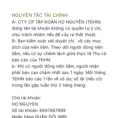
NGUYÊN TẮC TÀI CHÍNH
A- CTY CP TẬP ĐOÀN HỌ NGUYỄN (TĐHN)
đứng tên tài khoản không có quyền tự ý chi,
chịu trách nhiệm nếu để xảy ra thất thoát.
B- Ban kiểm soát xét duyệt chi. về các mục
đích của niên liễm. Theo dõi người đóng niên
liễm, nếu có sự chênh lệch giữa thực tế Thu và
báo cáo của TĐHN
b- Khi có người đóng niên liễm, người nhận
phải báo cao chậm nhất sau 1 ngày. Mỗi tháng
TĐHN báo cáo 1 lần về số dư, số lãi (nếu có)
trong lần gặp tuần thứ 3 hàng tháng.
Chủ tài khoản:
HO NGUYEN
Số tài khoản: 6667887999
Ngân hàng.QUÂN ĐỘI (MB)